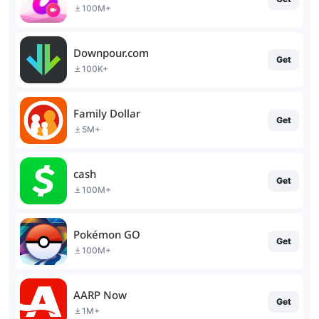
100M+
Downpour.com
Get
100K+
Family Dollar
Get
5M+
cash
Get
100M+
Pokémon GO
Get
100M+
AARP Now
Get
1M+