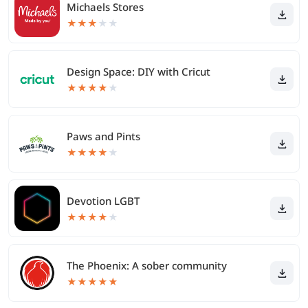
Michaels Stores
★
★
★
★
★
Design Space: DIY with Cricut
★
★
★
★
★
Paws and Pints
★
★
★
★
★
Devotion LGBT
★
★
★
★
★
The Phoenix: A sober community
★
★
★
★
★