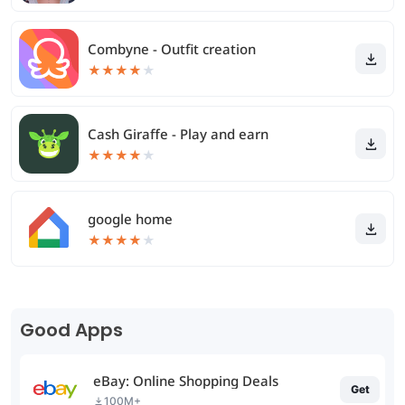
Combyne - Outfit creation
★
★
★
★
★
Cash Giraffe - Play and earn
★
★
★
★
★
google home
★
★
★
★
★
Good Apps
eBay: Online Shopping Deals
Get
100M+