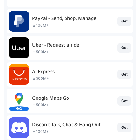
PayPal - Send, Shop, Manage
Get
100M+
Uber - Request a ride
Get
500M+
AliExpress
Get
500M+
Google Maps Go
Get
500M+
Discord: Talk, Chat & Hang Out
Get
100M+