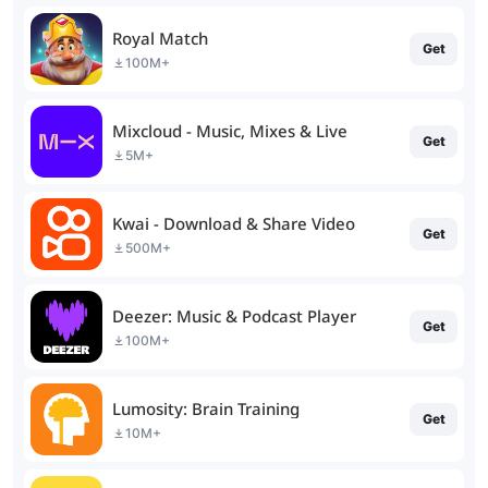
Royal Match
Get
100M+
Mixcloud - Music, Mixes & Live
Get
5M+
Kwai - Download & Share Video
Get
500M+
Deezer: Music & Podcast Player
Get
100M+
Lumosity: Brain Training
Get
10M+