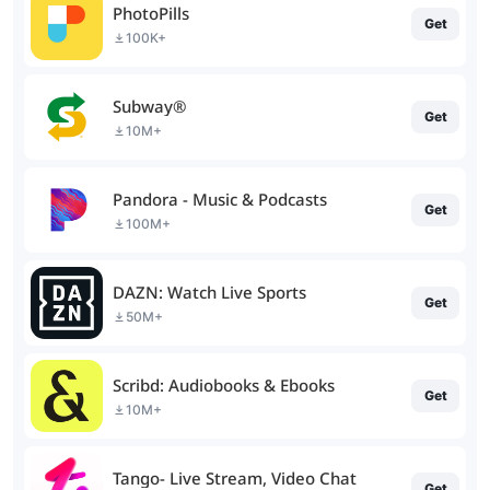
PhotoPills
Get
100K+
Subway®
Get
10M+
Pandora - Music & Podcasts
Get
100M+
DAZN: Watch Live Sports
Get
50M+
Scribd: Audiobooks & Ebooks
Get
10M+
Tango- Live Stream, Video Chat
Get