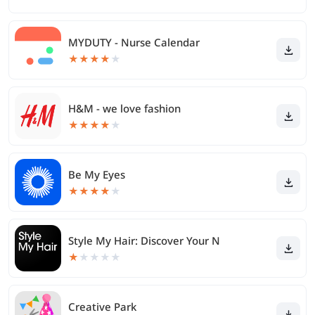
MYDUTY - Nurse Calendar
★
★
★
★
★
H&M - we love fashion
★
★
★
★
★
Be My Eyes
★
★
★
★
★
Style My Hair: Discover Your N
★
★
★
★
★
Creative Park