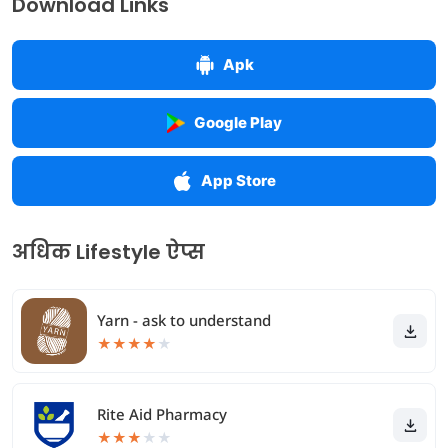
Download Links
Apk
Google Play
App Store
अधिक Lifestyle ऐप्स
Yarn - ask to understand
★
★
★
★
★
Rite Aid Pharmacy
★
★
★
★
★